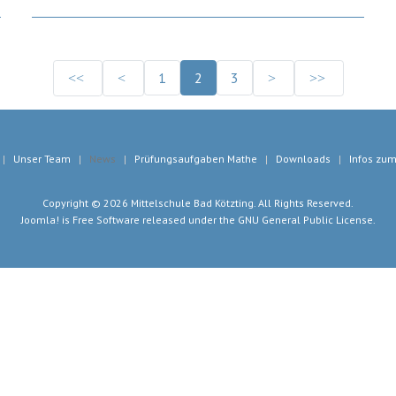
1
2
3
Unser Team
News
Prüfungsaufgaben Mathe
Downloads
Infos zum
Copyright © 2026 Mittelschule Bad Kötzting. All Rights Reserved.
Joomla!
is Free Software released under the
GNU General Public License.