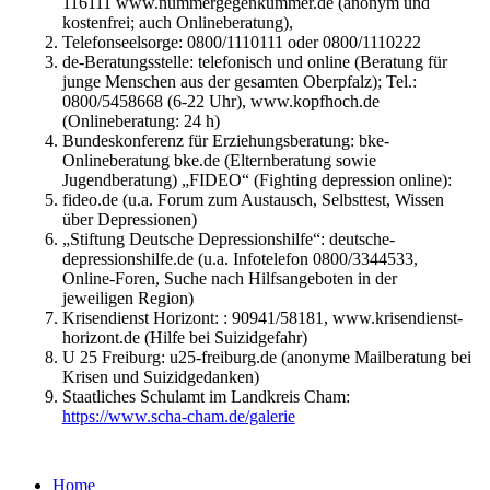
116111 www.nummergegenkummer.de (anonym und
kostenfrei; auch Onlineberatung),
Telefonseelsorge: 0800/1110111 oder 0800/1110222
de-Beratungsstelle: telefonisch und online (Beratung für
junge Menschen aus der gesamten Oberpfalz); Tel.:
0800/5458668 (6-22 Uhr), www.kopfhoch.de
(Onlineberatung: 24 h)
Bundeskonferenz für Erziehungsberatung: bke-
Onlineberatung bke.de (Elternberatung sowie
Jugendberatung) „FIDEO“ (Fighting depression online):
fideo.de (u.a. Forum zum Austausch, Selbsttest, Wissen
über Depressionen)
„Stiftung Deutsche Depressionshilfe“: deutsche-
depressionshilfe.de (u.a. Infotelefon 0800/3344533,
Online-Foren, Suche nach Hilfsangeboten in der
jeweiligen Region)
Krisendienst Horizont: : 90941/58181, www.krisendienst-
horizont.de (Hilfe bei Suizidgefahr)
U 25 Freiburg: u25-freiburg.de (anonyme Mailberatung bei
Krisen und Suizidgedanken)
Staatliches Schulamt im Landkreis Cham:
https://www.scha-cham.de/galerie
Home