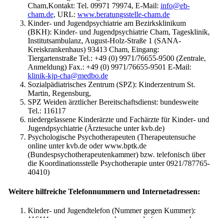
Cham,Kontakt: Tel. 09971 79974, E-Mail:
info@eb-
cham.de
, URL:
www.beratungsstelle-cham.de
Kinder- und Jugendpsychiatrie am Bezirksklinikum
(BKH): Kinder- und Jugendpsychiatrie Cham, Tagesklinik,
Institutsambulanz, August-Holz-Straße 1 (SANA-
Kreiskrankenhaus) 93413 Cham, Eingang:
Tiergartenstraße Tel.: +49 (0) 9971/76655-9500 (Zentrale,
Anmeldung) Fax.: +49 (0) 9971/76655-9501 E-Mail:
klinik-kjp-cha@medbo.de
Sozialpädiatrisches Zentrum (SPZ): Kinderzentrum St.
Martin, Regensburg,
SPZ Weiden ärztlicher Bereitschaftsdienst: bundesweite
Tel.: 116117
niedergelassene Kinderärzte und Fachärzte für Kinder- und
Jugendpsychiatrie (Ärztesuche unter kvb.de)
Psychologische Psychotherapeuten (Therapeutensuche
online unter kvb.de oder www.bptk.de
(Bundespsychotherapeutenkammer) bzw. telefonisch über
die Koordinationsstelle Psychotherapie unter 0921/787765-
40410)
Weitere hilfreiche Telefonnummern und Internetadressen:
Kinder- und Jugendtelefon (Nummer gegen Kummer):