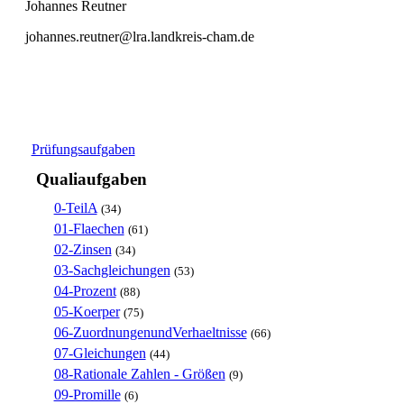
Johannes Reutner
johannes.reutner@lra.landkreis-cham.de
Prüfungsaufgaben
Qualiaufgaben
0-TeilA
(34)
01-Flaechen
(61)
02-Zinsen
(34)
03-Sachgleichungen
(53)
04-Prozent
(88)
05-Koerper
(75)
06-ZuordnungenundVerhaeltnisse
(66)
07-Gleichungen
(44)
08-Rationale Zahlen - Größen
(9)
09-Promille
(6)